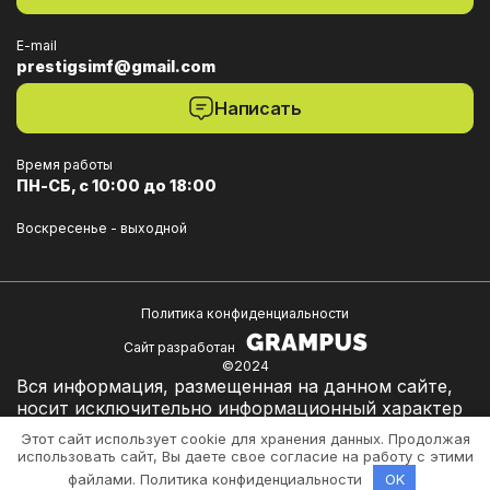
E-mail
prestigsimf@gmail.com
Написать
Время работы
ПН-СБ, с 10:00 до 18:00
Воскресенье - выходной
Политика конфиденциальности
Сайт разработан
©2024
Вся информация, размещенная на данном сайте,
носит исключительно информационный характер
и ни при каких условиях не является публичной
Этот сайт использует cookie для хранения данных. Продолжая
офертой, определяемой положениями ст. 437 ГК
использовать сайт, Вы даете свое согласие на работу с этими
РФ, если иное прямо не указано.
файлами.
Политика конфиденциальности
OK