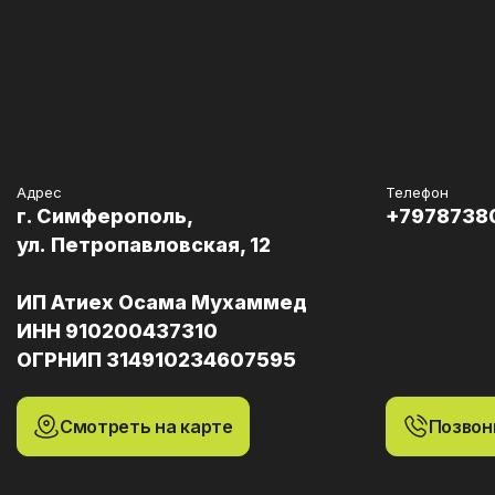
Адрес
Телефон
г. Симферополь,
+7978738
ул. Петропавловская, 12
ИП Атиех Осама Мухаммед
ИНН 910200437310
ОГРНИП 314910234607595
Смотреть на карте
Позвон